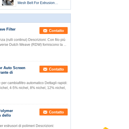
Mesh Belt For Extrusion
Stainless del cavo della banda
del filtro dal tessuto 302 304
304A
ve Filter
Contatto
za (rulli continui) Descrizioni: Con filo più
 Reverse Dutch Weave (RDW) forniscono la ...
or Auto Screen
Contatto
rante di
 per cambiafiltro automatico Dettagli rapidi:
ichel, 4-5% nichel, 8% nichel, 12% nichel,
Polymer
Contatto
 dello
er estrusori di polimeri Descrizioni: