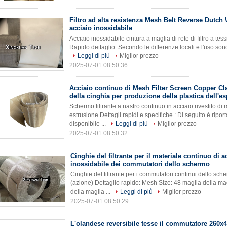
Filtro ad alta resistenza Mesh Belt Reverse Dutch
acciaio inossidabile
Acciaio inossidabile cintura a maglia di rete di filtro a te
Rapido dettaglio: Secondo le differenze locali e l'uso sono
Leggi di più
Miglior prezzo
2025-07-01 08:50:36
Acciaio continuo di Mesh Filter Screen Copper Cl
della cinghia per produzione della plastica dell'e
Schermo filtrante a nastro continuo in acciaio rivestito di
estrusione Dettagli rapidi e specifiche : Di seguito è ripor
disponibile ...
Leggi di più
Miglior prezzo
2025-07-01 08:50:32
Cinghie del filtrante per il materiale continuo di a
inossidabile dei commutatori dello schermo
Cinghie del filtrante per i commutatori continui dello sch
(azione) Dettaglio rapido: Mesh Size: 48 maglia della ma
della maglia ...
Leggi di più
Miglior prezzo
2025-07-01 08:50:29
L'olandese reversibile tesse il commutatore 260