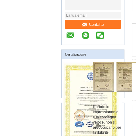
Contatto
Certificazione
Il prodotto
impressionante
e la consegna
veloce, non si
preoccupano per
la data di