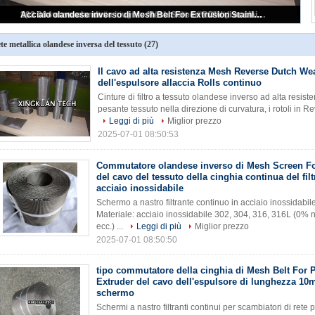
Il cavo ad alta resistenza Mesh Reverse Dutch Weave Filter dell'espulsore allaccia Rolls continuo
te metallica olandese inversa del tessuto
(27)
Il cavo ad alta resistenza Mesh Reverse Dutch Wea
dell'espulsore allaccia Rolls continuo
Cinture di filtro a tessuto olandese inverso ad alta resisten
pesante tessuto nella direzione di curvatura, i rotoli in
Leggi di più
Miglior prezzo
2025-07-01 08:50:53
Commutatore olandese inverso di Mesh Screen F
del cavo del tessuto della cinghia continua del filt
acciaio inossidabile
Schermo a nastro filtrante continuo in acciaio inossidabile
Materiale: acciaio inossidabile 302, 304, 316, 316L (0% n
ecc.) ...
Leggi di più
Miglior prezzo
2025-07-01 08:50:50
tipo commutatore della cinghia di Mesh Belt For 
Extruder del cavo dell'espulsore di lunghezza 10m
schermo
Schermi a nastro filtranti continui per scambiatori di rete p