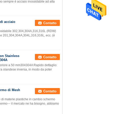
amo sempre è acciaio inossidabile ad alta
di acciaio
Contatto
nossidabile 302,304,304A,316,316L (RDW)
bile 201,304,304A,304L,316,316L, ecc. (è
on Stainless
Contatto
 304A
eriore a 50 mm304304A Rapido dettaglio:
itura olandese inversa, in modo da poter
hermo di Mesh
Contatto
one di materie plastiche in cambio schermo
chermo--- il mercato ne ha bisogno, abbiamo