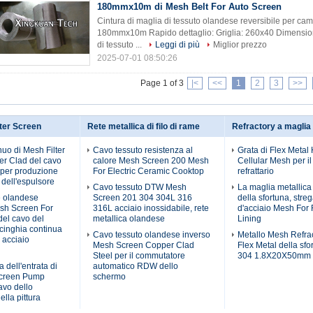
180mmx10m di Mesh Belt For Auto Screen
Cintura di maglia di tessuto olandese reversibile per c
180mmx10m Rapido dettaglio: Griglia: 260x40 Dimension
di tessuto ...
Leggi di più
Miglior prezzo
2025-07-01 08:50:26
Page 1 of 3
|<
<<
1
2
3
>>
ter Screen
Rete metallica di filo di rame
Refractory a maglia
nuo di Mesh Filter
Cavo tessuto resistenza al
Grata di Flex Meta
r Clad del cavo
calore Mesh Screen 200 Mesh
Cellular Mesh per il
 per produzione
For Electric Ceramic Cooktop
refrattario
 dell'espulsore
Cavo tessuto DTW Mesh
La maglia metallica
 olandese
Screen 201 304 304L 316
della sfortuna, streg
esh Screen For
316L acciaio inossidabile, rete
d'acciaio Mesh For 
del cavo del
metallica olandese
Lining
 cinghia continua
Cavo tessuto olandese inverso
Metallo Mesh Refrac
i acciaio
Mesh Screen Copper Clad
Flex Metal della sfo
Steel per il commutatore
304 1.8X20X50mm
a dell'entrata di
automatico RDW dello
Screen Pump
schermo
avo dello
ella pittura