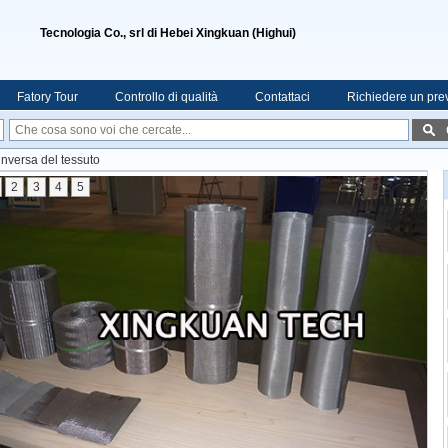
Tecnologia Co., srl di Hebei Xingkuan (Highui)
Fatory Tour
Controllo di qualità
Contattaci
Richiedere un pre
inversa del tessuto
2
3
4
5