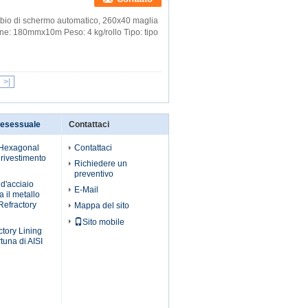
ambio di schermo automatico, 260x40 maglia
e: 180mmx10m Peso: 4 kg/rollo Tipo: tipo
>|
 esessuale
Contattaci
l Hexagonal
Contattaci
 rivestimento
Richiedere un
preventivo
 d'acciaio
E-Mail
a il metallo
Refractory
Mappa del sito
Sito mobile
tory Lining
rtuna di AISI