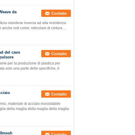
 Weave da
Contatto
ssitura olandese inversa ad alta resistenza
 anche noti come: reticolare di cintura ...
ad del cavo
Contatto
spulsore
 rame per la produzione di plastica per
tata solo una parte delle specifiche, è
cciaio
Contatto
ermo, materiale di acciaio inossidabile
glia della maglia della maglia della maglia
x40mesh
Contatto