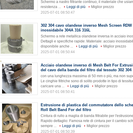
Schermo a nastro filtrante continuo, il materiale che usi
resistenza ...
Leggi di più
Miglior prezzo
2025-07-01 08:50:47
302 304 cavo olandese inverso Mesh Screen RDW 
inossidabile 304A 316 316L
Schermo a rete metallica olandese inversa in acciaio i
Dettagli e specifiche rapide: Materiale: acciaio inossida
disponibile anche ...
Leggi di più
Miglior prezzo
2025-07-01 08:50:44
Acciaio olandese inverso di Mesh Belt For Extrusi
del cavo della banda del filtro dal tessuto 302 304
con una lunghezza massima di 50 mm o più, ma non sup
Le cinghie filtriche sono di solito prodotte in tipo di tess
caricare una ...
Leggi di più
Miglior prezzo
2025-07-01 08:50:41
Estrusione di plastica del commutatore dello sc
Roll Belt Band For del filtro
Cintura di rullo a maglia di banda filtrabile per l'estrusi
Rapido dettaglio: Famosa rete di cintura per il cambio s
sempre ...
Leggi di più
Miglior prezzo
2025-07-01 08:50:39