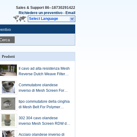
Sales & Support
86--18730291422
Richiedere un preventivo
-
Email
Select Language
ventivo
Cerca
Prodotti
Il cavo ad alta resistenza Mesh
Reverse Dutch Weave Filter
dell'espulsore allaccia Rolls
continuo
Commutatore olandese
inverso di Mesh Screen For
Auto Screen del cavo del
tessuto della cinghia continua
tipo commutatore della cinghia
del filtrante di acciaio
di Mesh Belt For Polymer
inossidabile
Extruder del cavo
dell'espulsore di lunghezza
302 304 cavo olandese
10m dello schermo
inverso Mesh Screen RDW di
acciaio inossidabile 304A 316
316L
Acciaio olandese inverso di