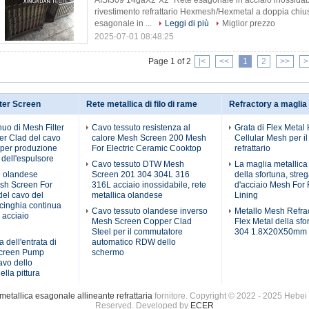
AISI309 14gaX2"X2" Rete esagonale in acciaio inossidabil
rivestimento refrattario Hexmesh/Hexmetal a doppia chiu
esagonale in ...
Leggi di più
Miglior prezzo
2025-07-01 08:48:25
Page 1 of 2
|<
<<
1
2
>>
>
ter Screen
Rete metallica di filo di rame
Refractory a maglia
nuo di Mesh Filter
Cavo tessuto resistenza al
Grata di Flex Meta
r Clad del cavo
calore Mesh Screen 200 Mesh
Cellular Mesh per il
 per produzione
For Electric Ceramic Cooktop
refrattario
 dell'espulsore
Cavo tessuto DTW Mesh
La maglia metallica
 olandese
Screen 201 304 304L 316
della sfortuna, streg
esh Screen For
316L acciaio inossidabile, rete
d'acciaio Mesh For 
del cavo del
metallica olandese
Lining
 cinghia continua
Cavo tessuto olandese inverso
Metallo Mesh Refrac
i acciaio
Mesh Screen Copper Clad
Flex Metal della sfo
Steel per il commutatore
304 1.8X20X50mm
a dell'entrata di
automatico RDW dello
Screen Pump
schermo
avo dello
ella pittura
etallica esagonale allineante refrattaria
fornitore. Copyright © 2022 - 2025 Hebei 
Reserved. Developed by
ECER