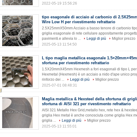
2022-05-19 15:56:26
tipo esagonale di acciaio al carbonio di 2.5X2
Wire Low H per rivestimento refrattario
2.5X25mmX50mm Acciaio a basso tenore di carbonio tipo 
griglia esagonale di rete cellulare appositamente progettata
pavimenti.e allevia lo ...
Leggi di più
Miglior prezzo
2025-05-13 11:54:50
L tipo maglia metallica esagonale 1.5×20mm×45m
sfortuna per rivestimento refrattario
1.5X20mmX45mm Hexmesh a fori esagonali di tipo L per ri
Hexmetal (Hexmesh) è un acciaio a nido d'ape unico proge
rinforzo dei ...
Leggi di più
Miglior prezzo
2025-07-01 08:48:31
Maglia metallica & Hexsteel della sfortuna di grigl
sfortuna di AISI 321 per rivestimento refrattario
AISI 321 Metallo Hex Grid,metallo hex, rete hex & hexsteel
griglia Hex metal è anche conosciuta come griglia Hex met
griglia ...
Leggi di più
Miglior prezzo
2025-05-13 11:55:01