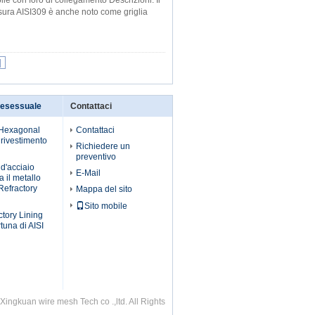
e con foro di collegamento Descrizioni: Il
sura AISI309 è anche noto come griglia
|
 esessuale
Contattaci
l Hexagonal
Contattaci
 rivestimento
Richiedere un
preventivo
 d'acciaio
E-Mail
a il metallo
Refractory
Mappa del sito
Sito mobile
tory Lining
rtuna di AISI
Xingkuan wire mesh Tech co .,ltd. All Rights