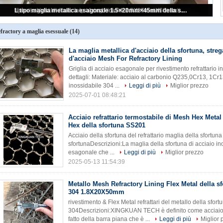
tipo esagonale di acciaio al carbonio di 2.5X25mmX50mm Mesh Wire Low H per rivestimento refrattario
Acciaio refrattario termostabile di Mesh Hex Metal Refractory Hex della sfortuna SS201
La maglia metallica d'acciaio della sfortuna, strega il metallo d'acciaio Mesh For Refractory Lining
Metallo Mesh Refractory Lining Flex Metal della sfortuna di AISI 304 1.8X20X50mm
L tipo maglia metallica esagonale 1.5×20mm×45mm della sfortuna per rivestimento refrattario
fractory a maglia esessuale
(14)
La maglia metallica d'acciaio della sfortuna, streg
d'acciaio Mesh For Refractory Lining
Griglia di acciaio esagonale per rivestimento refrattario 
dettagli: Materiale: acciaio al carbonio Q235,0Cr13, 1Cr
inossidabile 304 ...
Leggi di più
Miglior prezzo
2025-07-01 08:48:21
Acciaio refrattario termostabile di Mesh Hex Metal
Hex della sfortuna SS201
Acciaio della sfortuna del refrattario maglia della sfortuna
sfortunaDescrizioni:La maglia della sfortuna di acciaio in
esagonale che ...
Leggi di più
Miglior prezzo
2025-05-13 11:54:39
Metallo Mesh Refractory Lining Flex Metal della sf
304 1.8X20X50mm
rivestimento & Flex Metal refrattari del metallo della sfo
304Descrizioni:XINGKUAN TECH è definito come acciaio c
fatto della barra piana che è ...
Leggi di più
Miglior 