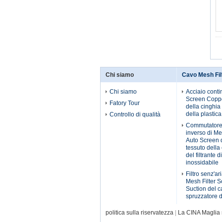
Chi siamo
Cavo Mesh Fil
Chi siamo
Acciaio conti
Screen Coppe
Fatory Tour
della cinghia
della plastica
Controllo di qualità
Commutatore
inverso di M
Auto Screen 
tessuto della
del filtrante d
inossidabile
Filtro senz'ari
Mesh Filter 
Suction del c
spruzzatore d
politica sulla riservatezza
|
La CINA Maglia m