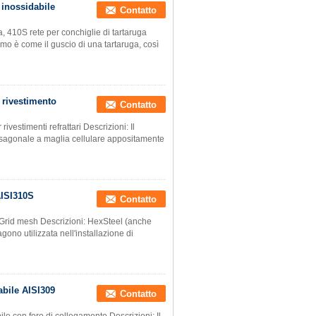
 inossidabile
Contatto
a, 410S rete per conchiglie di tartaruga
rmo è come il guscio di una tartaruga, così
 rivestimento
Contatto
rivestimenti refrattari Descrizioni: Il
ia esagonale a maglia cellulare appositamente
AISI310S
Contatto
Grid mesh Descrizioni: HexSteel (anche
ono utilizzata nell'installazione di
abile AISI309
Contatto