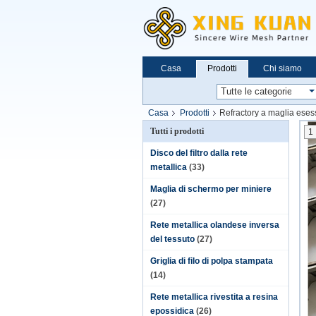
Casa
Prodotti
Chi siamo
Casa
Prodotti
Refractory a maglia eses
Tutti i prodotti
1
Disco del filtro dalla rete
metallica
(33)
Maglia di schermo per miniere
(27)
Rete metallica olandese inversa
del tessuto
(27)
Griglia di filo di polpa stampata
(14)
Rete metallica rivestita a resina
epossidica
(26)