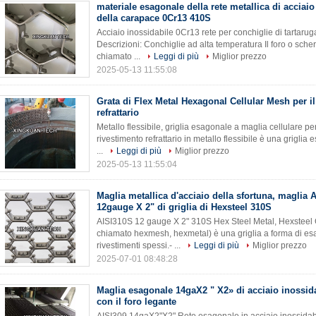
materiale esagonale della rete metallica di acciaio
della carapace 0Cr13 410S
Acciaio inossidabile 0Cr13 rete per conchiglie di tartarug
Descrizioni: Conchiglie ad alta temperatura Il foro o sche
chiamato ...
Leggi di più
Miglior prezzo
2025-05-13 11:55:08
Grata di Flex Metal Hexagonal Cellular Mesh per il
refrattario
Metallo flessibile, griglia esagonale a maglia cellulare per 
rivestimento refrattario in metallo flessibile è una grigl
...
Leggi di più
Miglior prezzo
2025-05-13 11:55:04
Maglia metallica d'acciaio della sfortuna, maglia 
12gauge X 2" di griglia di Hexsteel 310S
AISI310S 12 gauge X 2" 310S Hex Steel Metal, Hexsteel 
chiamato hexmesh, hexmetal) è una griglia a forma di esag
rivestimenti spessi.- ...
Leggi di più
Miglior prezzo
2025-07-01 08:48:28
Maglia esagonale 14gaX2 " X2» di acciaio inossid
con il foro legante