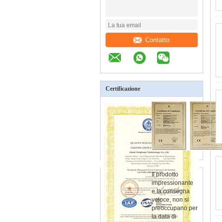
Contatto
Certificazione
Il prodotto
impressionante
e la consegna
veloce, non si
preoccupano per
la data di