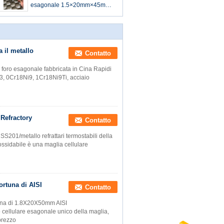
esagonale 1.5×20mm×45mm
della sfortuna per rivestimento
refrattario
a il metallo
Contatto
in foro esagonale fabbricata in Cina Rapidi
13, 0Cr18Ni9, 1Cr18Ni9Ti, acciaio
 Refractory
Contatto
 SS201/metallo refrattari termostabili della
ossidabile è una maglia cellulare
ortuna di AISI
Contatto
rtuna di 1.8X20X50mm AISI
ellulare esagonale unico della maglia,
prezzo