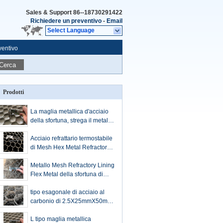
Sales & Support
86--18730291422
Richiedere un preventivo
-
Email
Select Language
ventivo
Cerca
Prodotti
La maglia metallica d'acciaio
della sfortuna, strega il metallo
d'acciaio Mesh For Refractory
Lining
Acciaio refrattario termostabile
di Mesh Hex Metal Refractory
Hex della sfortuna SS201
Metallo Mesh Refractory Lining
Flex Metal della sfortuna di
AISI 304 1.8X20X50mm
tipo esagonale di acciaio al
carbonio di 2.5X25mmX50mm
Mesh Wire Low H per
rivestimento refrattario
L tipo maglia metallica