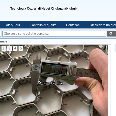
Tecnologia Co., srl di Hebei Xingkuan (Highui)
Fatory Tour
Controllo di qualità
Contattaci
Richiedere un pre
suale
2
3
4
5