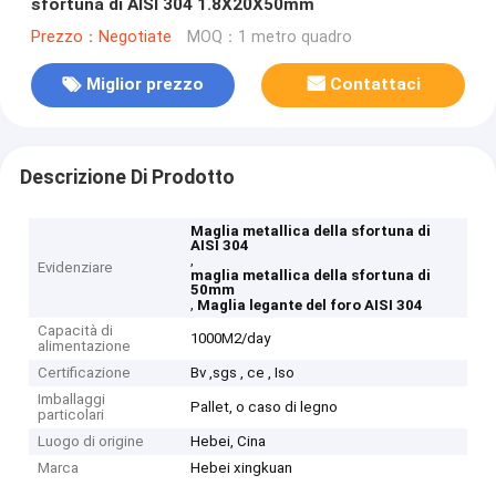
sfortuna di AISI 304 1.8X20X50mm
Prezzo：Negotiate
MOQ：1 metro quadro
Miglior prezzo
Contattaci
Descrizione Di Prodotto
Maglia metallica della sfortuna di
AISI 304
,
Evidenziare
maglia metallica della sfortuna di
50mm
,
Maglia legante del foro AISI 304
Capacità di
1000M2/day
alimentazione
Certificazione
Bv ,sgs , ce , Iso
Imballaggi
Pallet, o caso di legno
particolari
Luogo di origine
Hebei, Cina
Marca
Hebei xingkuan