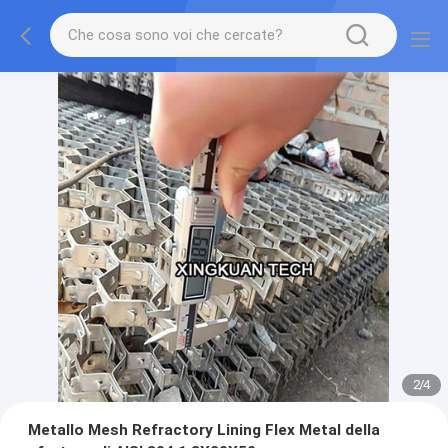
2
/
4
Metallo Mesh Refractory Lining Flex Metal della