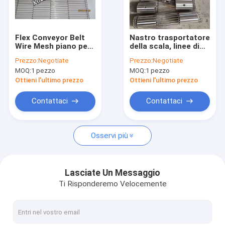
Fatory Tour
Controllo di qualità
Flex Conveyor Belt
Nastro trasportatore
Wire Mesh piano per
della scala, linee di
Contattaci
pizza Oven Or Frying
Mesh Wire For
Prezzo:
Negotiate
Prezzo:
Negotiate
Food
Chocolate Coating
MOQ:
1 pezzo
MOQ:
1 pezzo
della scala
Richiedere un preventivo
Ottieni l'ultimo prezzo
Ottieni l'ultimo prezzo
Contattaci
Contattaci
Disco del filtro dalla rete metallica
Osservi più
Maglia di schermo per miniere
Rete metallica olandese inversa del tessuto
Lasciate Un Messaggio
Ti Risponderemo Velocemente
Griglia di filo di polpa stampata
Rete metallica rivestita a resina epossidica