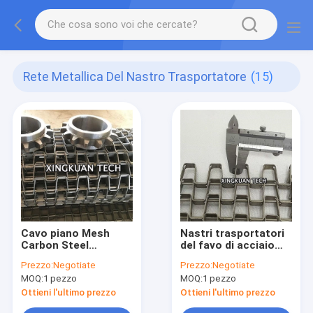
Rete Metallica Del Nastro Trasportatore
(15)
Cavo piano Mesh
Nastri trasportatori
Carbon Steel
del favo di acciaio
Stainless Steel del
inossidabile di
Prezzo:
Negotiate
Prezzo:
Negotiate
nastro trasportatore
acciaio al carbonio
MOQ:
1 pezzo
MOQ:
1 pezzo
per la macchina del
per la macchina del
nastro trasportatore
trasportatore
Ottieni l'ultimo prezzo
Ottieni l'ultimo prezzo