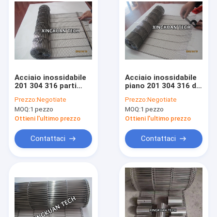
Acciaio inossidabile
Acciaio inossidabile
201 304 316 parti
piano 201 304 316 di
piane di Flex Belt For
Flex Conveyor Belt
Prezzo:
Negotiate
Prezzo:
Negotiate
The Changing sulla
Wire Mesh per la
MOQ:
1 pezzo
MOQ:
1 pezzo
macchina del
macchina del
trasportatore
trasportatore
Ottieni l'ultimo prezzo
Ottieni l'ultimo prezzo
Contattaci
Contattaci
Casa
Prodotti
Chi siamo