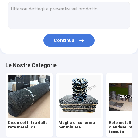
Rete metallica unita
Mesh Curtain decorativo
Rete metallica tessuta in acciaio inossidabile
Continua
Rete metallica di filo di rame
Rete metallica del nastro trasportatore
Le Nostre Categorie
Rete metallica perforata
Refractory a maglia esessuale
Vassoio chirurgico di sterilizzazione
Cavo Mesh Filter Screen
Disco del filtro dalla
Maglia di schermo
Rete metallica
rete metallica
per miniere
olandese inver
tessuto