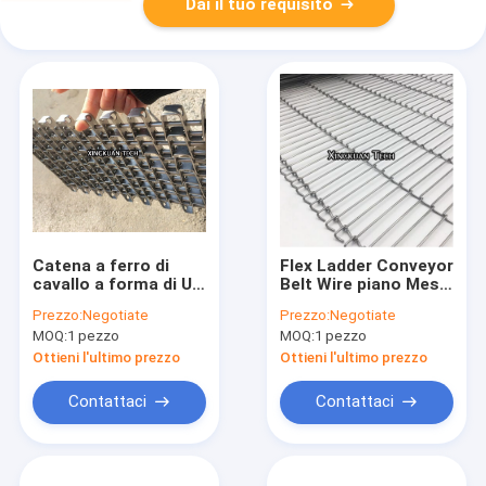
Dai il tuo requisito
Catena a ferro di
Flex Ladder Conveyor
cavallo a forma di U
Belt Wire piano Mesh
Mesh Belt For River
For Conveyor Food
Prezzo:
Negotiate
Prezzo:
Negotiate
Cleaning della lamina
Machine nel
MOQ:
1 pezzo
MOQ:
1 pezzo
di metallo e
rivestimento della
tritarifiuti
produzione
Ottieni l'ultimo prezzo
Ottieni l'ultimo prezzo
Contattaci
Contattaci