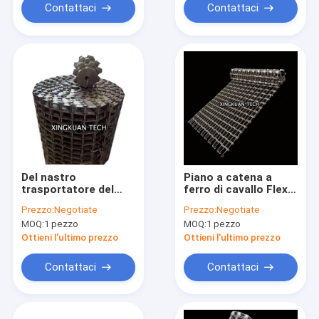
Contattaci
Contattaci
Del nastro
Piano a catena a
trasportatore del
ferro di cavallo Flex
cavo piano rete
Conveyor Belt per
Prezzo:
Negotiate
Prezzo:
Negotiate
l'acciaio inossidabile
pulizia e
MOQ:
1 pezzo
MOQ:
1 pezzo
201 304 316 per
l'essiccamento
alimento che ordina
bollenti
Ottieni l'ultimo prezzo
Ottieni l'ultimo prezzo
sulla macchina del
trasportatore
Contattaci
Contattaci