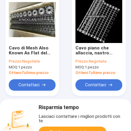
Cavo di Mesh Also
Cavo piano che
Known As Flat del
allaccia, nastro
cavo del nastro
trasportatore 201 di
Prezzo:
Negotiate
Prezzo:
Negotiate
trasportatore del
acciaio inossidabile
MOQ:
1 pezzo
MOQ:
1 pezzo
favo che allaccia per
del favo 304 316
la pizza Oven Baking
Ottieni l'ultimo prezzo
Ottieni l'ultimo prezzo
Contattaci
Contattaci
Risparmia tempo
Lasciaci contattare i migliori prodotti con
te.