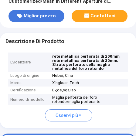
Customerized/Mesh In Different Aperture di
perforazione
Miglior prezzo
Contattaci
Descrizione Di Prodotto
,
rete metallica perforata di 200mm
,
rete metallica perforata di 30mm
Evidenziare
Strato perforato della maglia
metallica del foro rotondo
Luogo di origine
Hebei, Cina
Marca
Xingkuan Tech
Certificazione
Bv,ce,sgs,Iso
Maglia perforata del foro
Numero di modello
rotondo/maglia perforante
Osservi più