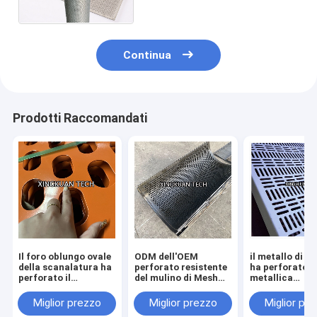
Different Aperture di
perforazione
Continua
Prodotti Raccomandati
Il foro oblungo ovale
ODM dell'OEM
il metallo di 
della scanalatura ha
perforato resistente
ha perforato la
perforato il
del mulino di Mesh
metallica
cappotto di colore
Metal Screen For
500x600mm p
del PVC della maglia
Hammer del cavo
l'elettricista
Miglior prezzo
Miglior prezzo
Miglior pr
di strato per il
Training Testi