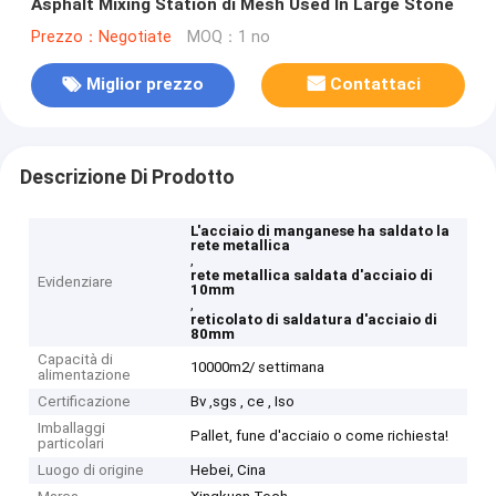
Asphalt Mixing Station di Mesh Used In Large Stone
Prezzo：Negotiate
MOQ：1 no
Miglior prezzo
Contattaci
Descrizione Di Prodotto
L'acciaio di manganese ha saldato la
rete metallica
,
rete metallica saldata d'acciaio di
Evidenziare
10mm
,
reticolato di saldatura d'acciaio di
80mm
Capacità di
10000m2/ settimana
alimentazione
Certificazione
Bv ,sgs , ce , Iso
Imballaggi
Pallet, fune d'acciaio o come richiesta!
particolari
Luogo di origine
Hebei, Cina