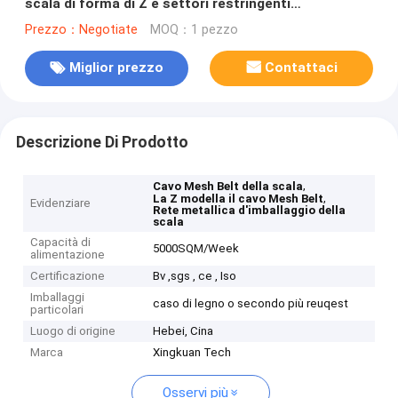
scala di forma di Z e settori restringenti
d'imballaggio
Prezzo：Negotiate
MOQ：1 pezzo
Miglior prezzo
Contattaci
Descrizione Di Prodotto
,
Cavo Mesh Belt della scala
,
La Z modella il cavo Mesh Belt
Evidenziare
Rete metallica d'imballaggio della
scala
Capacità di
5000SQM/Week
alimentazione
Certificazione
Bv ,sgs , ce , Iso
Imballaggi
caso di legno o secondo più reuqest
particolari
Luogo di origine
Hebei, Cina
Marca
Xingkuan Tech
Osservi più