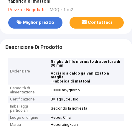
fabbrica di mattoni
Prezzo：Negotiate
MOQ：1 m2
Miglior prezzo
Contattaci
Descrizione Di Prodotto
Griglia di filo incrinato di apertura di
30 mm
,
Evidenziare
Acciaio a caldo galvanizzato a
maglia
,
Fabbrica di mattoni
Capacità di
10000 m2/giorno
alimentazione
Certificazione
Bv ,sgs , ce , Iso
Imballaggi
Secondo la richiesta
particolari
Luogo di origine
Hebei, Cina
Marca
Hebei xingkuan