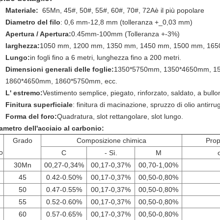
Materiale:
65Mn, 45#, 50#, 55#, 60#, 70#, 72A
è il più popolare
Diametro del filo
: 0,6 mm-12,8 mm (tolleranza +_0,03 mm)
Apertura / Apertura:
0.45mm-100mm (Tolleranza +-3%)
larghezza:
1050 mm, 1200 mm, 1350 mm, 1450 mm, 1500 mm, 165
Lungo:
in fogli fino a 6 metri, lunghezza fino a 200 metri.
Dimensioni generali delle foglie:
1350*5750mm, 1350*4650mm, 1
1860*4650mm, 1860*5750mm, ecc.
L' estremo:
Vestimento semplice, piegato, rinforzato, saldato, a bullo
Finitura superficiale
: finitura di macinazione, spruzzo di olio antirr
Forma del foro:
Quadratura, slot rettangolare, slot lungo.
ametro dell'acciaio al carbonio:
Grado
Composizione chimica
Prop
o
C
- Sì.
M
30Mn
00,27-0,34%
00,17-0,37%
00,70-1,00%
45
0.42-0.50%
00,17-0,37%
00,50-0,80%
50
0.47-0.55%
00,17-0,37%
00,50-0,80%
55
0.52-0.60%
00,17-0,37%
00,50-0,80%
60
0.57-0.65%
00,17-0,37%
00,50-0,80%