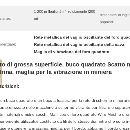
1-200 m (foglio: 2 m), rotolamento (200
dimensioni di fogli
stanze:
m)
popolari:
Rete metallica del vaglio oscillante del foro qua
Rete metallica del vaglio oscillante della cava
idenziare:
,
Maglia di vibrazione del foro quadrato
to di grossa superficie, buco quadrato Scatto m
trina, maglia per la vibrazione in miniera
crizioni:
 un buco quadrato e un buco a fessura per la rete di schermo minerario
rante utilizzato nelle macchine a schermo vibrante per filtrare e separar
ltri materiali umidi e secchi. Ma il tipo di foro quadrato Wire Mesh è uno
unemente utilizzati.è costituito da fili dello stesso diametro che sono i
cise e ottenere la massima rigidità. per il bordo, abbiamo il bordo grezzo