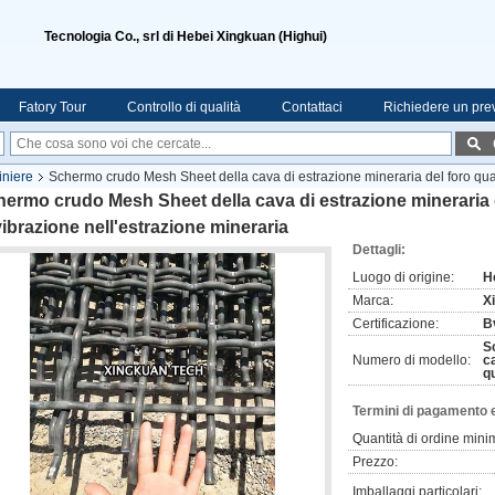
Tecnologia Co., srl di Hebei Xingkuan (Highui)
Fatory Tour
Controllo di qualità
Contattaci
Richiedere un pre
iniere
Schermo crudo Mesh Sheet della cava di estrazione mineraria del foro qua
ermo crudo Mesh Sheet della cava di estrazione mineraria 
vibrazione nell'estrazione mineraria
Dettagli:
Luogo di origine:
H
Marca:
X
Certificazione:
Bv
S
Numero di modello:
c
q
Termini di pagamento 
Quantità di ordine mini
Prezzo:
Imballaggi particolari: