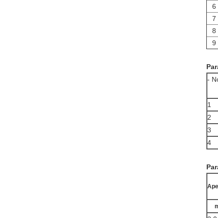
6
7
8
9
Par
- N
1
2
3
4
Par
Ape