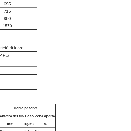
695
715
980
1570
rietà di forza
(MPa)
Carro pesante
ametro del filo
Peso
Zona aperta
mm
kg/m2
%