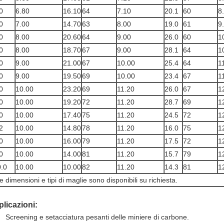
0
6.80
16.10
64
7.10
20.1
60
8
0
7.00
14.70
63
8.00
19.0
61
9
0
8.00
20.60
64
9.00
26.0
60
1
0
8.00
18.70
67
9.00
28.1
64
1
0
9.00
21.00
67
10.00
25.4
64
1
0
9.00
19.50
69
10.00
23.4
67
1
0
10.00
23.20
69
11.20
26.0
67
1
0
10.00
19.20
72
11.20
28.7
69
1
0
10.00
17.40
75
11.20
24.5
72
1
2
10.00
14.80
78
11.20
16.0
75
1
0
10.00
16.00
79
11.20
17.5
72
1
0
10.00
14.00
81
11.20
15.7
79
1
.0
10.00
10.00
82
11.20
14.3
81
1
re dimensioni e tipi di maglie sono disponibili su richiesta.
licazioni:
Screening e setacciatura pesanti delle miniere di carbone.