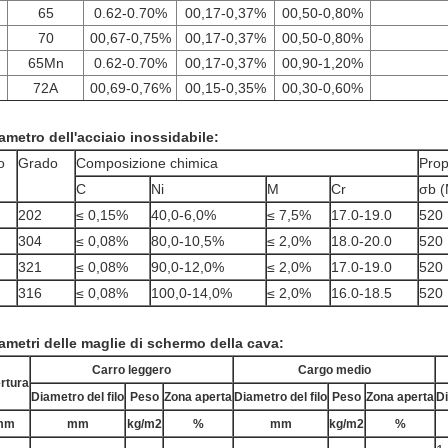
65
0.62-0.70%
00,17-0,37%
00,50-0,80%
70
00,67-0,75%
00,17-0,37%
00,50-0,80%
65Mn
0.62-0.70%
00,17-0,37%
00,90-1,20%
72A
00,69-0,76%
00,15-0,35%
00,30-0,60%
ametro dell'acciaio inossidabile:
o
Grado
Composizione chimica
Prop
C
Ni
M
Cr
σb 
202
≤ 0,15%
40,0-6,0%
≤ 7,5%
17.0-19.0
520
304
≤ 0,08%
80,0-10,5%
≤ 2,0%
18.0-20.0
520
321
≤ 0,08%
90,0-12,0%
≤ 2,0%
17.0-19.0
520
316
≤ 0,08%
100,0-14,0%
≤ 2,0%
16.0-18.5
520
ametri delle maglie di schermo della cava:
Carro leggero
Cargo medio
rtura
Diametro del filo
Peso
Zona aperta
Diametro del filo
Peso
Zona aperta
Di
mm
mm
kg/m2
%
mm
kg/m2
%