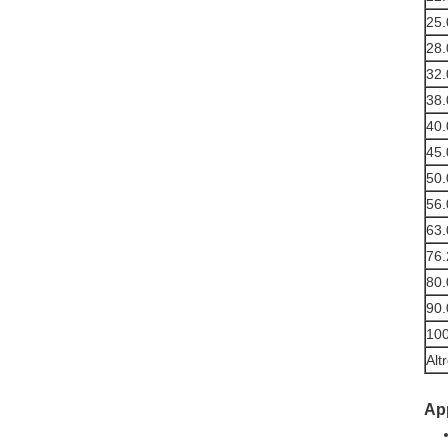
25.
28.
32.
38.
40.
45.
50.
56.
63.
76.
80.
90.
100
Alt
App