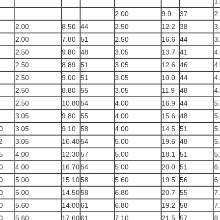
1
2.00
9.9
37
2
2.00
8.50
44
2.50
12.2
38
3
2.00
7.80
51
2.50
16.6
44
3
2.50
9.80
48
3.05
13.7
41
4
2.50
8.89
51
3.05
12.6
46
4
2.50
9.00
51
3.05
10.0
44
4
2.50
8.80
55
3.05
11.9
48
4
2.50
10.80
54
4.00
16.9
44
5
3.05
9.80
55
4.00
15.6
48
5
0
3.05
9.10
58
4.00
14.5
51
5
2
3.05
10.40
54
5.00
19.6
48
5
5
4.00
12.30
57
5.00
18.1
51
5
0
4.00
16.70
54
5.00
20.0
51
6
0
5.00
15.10
58
5.60
19.5
56
6
0
5.00
14.50
58
6.80
20.7
55
7
0
5.60
14.00
61
6.80
19.2
58
7
0
5.60
17.60
61
7.10
21.5
57
8