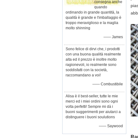
consegna anche
pia
quando
ordinando in grande quantità, la
abb
qualità è grande e l'imballaggio è
troppo meraviglioso e la maglia
molto shinning
—— James
Sono felice di dirvi che, i prodotti
con una buona qualità realmente
alta ed il prezzo è inoltre molto
ragionevoli, io realmente sono
soddisfatti con la società,
raccomandano a voi!
—— Combustibile
Alisa è il best-seller, tutte le mie
merci ed i miei ordini sono ogni
volta perfetti! Sempre mi dà i
buoni suggerimenti per aiutarci a
distinguere i buoni soulutions
—— Saywood
Rap