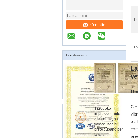
Di
Contatto
Ev
Certificazione
La
ve
Des
C'è
Il prodotto
impressionante
vib
e la consegna
e a
veloce, non si
com
preoccupano per
la data di
pre