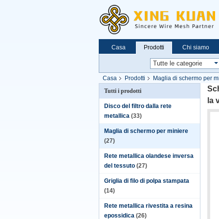
Casa
Prodotti
Chi siamo
Casa
Prodotti
Maglia di schermo per m
nell'estrazione mineraria
Sch
Tutti i prodotti
la 
Disco del filtro dalla rete
metallica
(33)
Maglia di schermo per miniere
(27)
Rete metallica olandese inversa
del tessuto
(27)
Griglia di filo di polpa stampata
(14)
Rete metallica rivestita a resina
epossidica
(26)