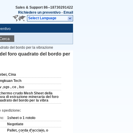
Sales & Support
86--18730291422
Richiedere un preventivo
-
Email
Select Language
ventivo
Cerca
drato del bordo per la vibrazione
del foro quadrato del bordo per
ebei, Cina
ingkuan Tech
 ,sgs , ce , Iso
chermo crudo Mesh Sheet della
ava di estrazione mineraria del foro
uadrato del bordo per la vibra
e spedizione:
mo:
1sheet o 1 rotolo
Negotiate
Pallet, corda d'acciaio, o