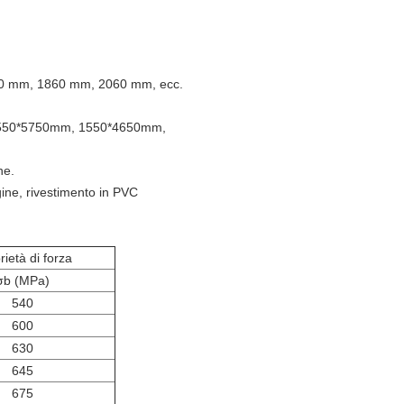
0 mm, 1860 mm, 2060 mm, ecc.
550*5750mm, 1550*4650mm,
ne.
ugine, rivestimento in PVC
rietà di forza
σb (MPa)
540
600
630
645
675