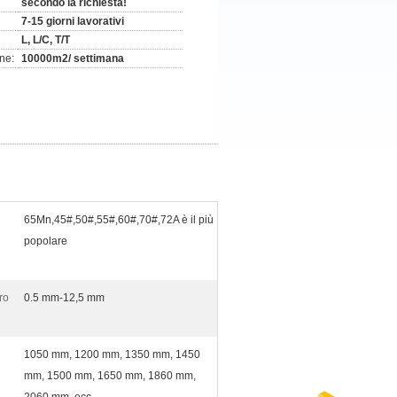
secondo la richiesta!
7-15 giorni lavorativi
L, L/C, T/T
ne:
10000m2/ settimana
65Mn,45#,50#,55#,60#,70#,72A è il più
popolare
ro
0.5 mm-12,5 mm
1050 mm, 1200 mm, 1350 mm, 1450
mm, 1500 mm, 1650 mm, 1860 mm,