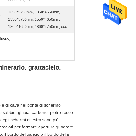
2060 mm, ecc.
1350*5750mm, 1350*4650mm,
o
1550*5750mm, 1550*4650mm,
1860*4650mm, 1860*5750mm, ecc.
drato
,
inerario, grattacielo,
 e di cava nel ponte di schermo
e sabbie, ghiaia, carbone, pietre,rocce
 degli schermi di estrazione più
ncrociati per formare aperture quadrate
, il bordo del gancio o il bordo della