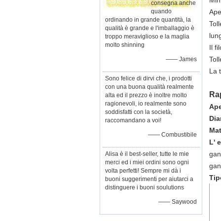
Min
consegna anche
quando
Ape
ordinando in grande quantità, la
Tol
qualità è grande e l'imballaggio è
lun
troppo meraviglioso e la maglia
molto shinning
Il f
Tol
—— James
La 
Sono felice di dirvi che, i prodotti
con una buona qualità realmente
Rap
alta ed il prezzo è inoltre molto
ragionevoli, io realmente sono
Ape
soddisfatti con la società,
Dia
raccomandano a voi!
Mat
—— Combustibile
L' 
gan
Alisa è il best-seller, tutte le mie
merci ed i miei ordini sono ogni
gan
volta perfetti! Sempre mi dà i
Tip
buoni suggerimenti per aiutarci a
distinguere i buoni soulutions
—— Saywood