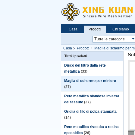
Casa
Prodotti
Chi siamo
Casa
Prodotti
Maglia di schermo per m
Sch
Tutti i prodotti
Disco del filtro dalla rete
metallica
(33)
Maglia di schermo per miniere
(27)
Rete metallica olandese inversa
del tessuto
(27)
Griglia di filo di polpa stampata
(14)
Rete metallica rivestita a resina
epossidica
(26)