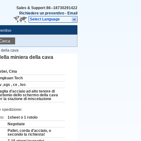
Sales & Support
86--18730291422
Richiedere un preventivo
-
Email
Select Language
ventivo
Cerca
 della cava
lla miniera della cava
ebei, Cina
ingkuan Tech
 ,sgs , ce , Iso
glia d'acciaio ad alto tenore di
arbonio dello schermo della cava
er la stazione di miscelazione
e spedizione:
mo:
1sheet o 1 rotolo
Negotiate
Pallet, corda d'acciaio, o
secondo la richiesta!