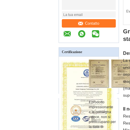
Ev
Contatto
Gr
st
Certificazione
Des
La 
uno
sepa
mag
(ma
supe
Il prodotto
impressionante
Il 
e la consegna
Res
veloce, non si
preoccupano per
Res
la data di