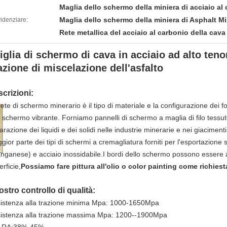
Maglia dello schermo della miniera di acciaio al
Maglia dello schermo della miniera di Asphalt Mi
idenziare:
Rete metallica del acciaio al carbonio della cava
iglia di schermo di cava in acciaio ad alto teno
azione di miscelazione dell'asfalto
crizioni:
rete di schermo minerario è il tipo di materiale e la configurazione dei f
 schermo vibrante. Forniamo pannelli di schermo a maglia di filo tessuto 
razione dei liquidi e dei solidi nelle industrie minerarie e nei giacimenti
gior parte dei tipi di schermi a cremagliatura forniti per l'esportazione 
nganese) e acciaio inossidabile.I bordi dello schermo possono essere ag
rficie,
Possiamo fare pittura all'olio o color painting come richiest
nostro controllo di qualità:
istenza alla trazione minima Mpa: 1000-1650Mpa
istenza alla trazione massima Mpa: 1200--1900Mpa