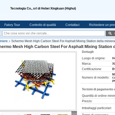
Tecnologia Co., srl di Hebei Xingkuan (Highui)
Fatory Tour
Controllo di qualità
Contattaci
Richiedere un pre
iniere
Schermo Mesh High Carbon Steel For Asphalt Mixing Station della miniera
ermo Mesh High Carbon Steel For Asphalt Mixing Station de
Dettagli:
Luogo di origine:
H
Marca:
X
Certificazione:
Bv
Ma
Numero di modello:
c
p
Termini di pagamento 
Quantità di ordine mini
Prezzo:
Imballaggi particolari: