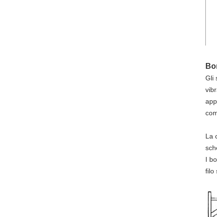
Bor
Gli
vib
app
com
La 
sch
I b
filo