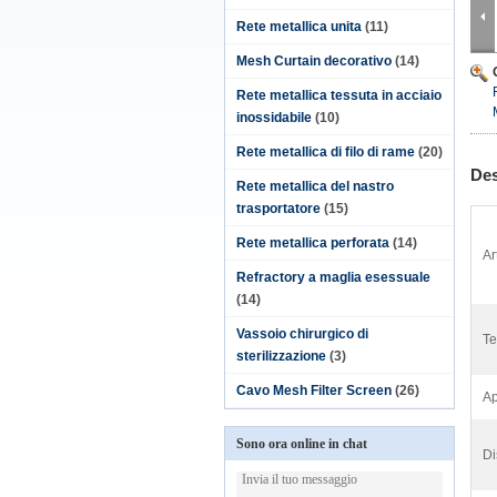
Rete metallica unita
(11)
Mesh Curtain decorativo
(14)
Rete metallica tessuta in acciaio
inossidabile
(10)
Rete metallica di filo di rame
(20)
Des
Rete metallica del nastro
trasportatore
(15)
Rete metallica perforata
(14)
Ar
Refractory a maglia esessuale
(14)
Vassoio chirurgico di
Te
sterilizzazione
(3)
Cavo Mesh Filter Screen
(26)
Ap
Sono ora online in chat
Di