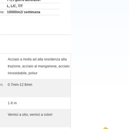
7-15 giorni lavorativi
L, L/C, T/T
ne:
10000m2/ settimana
Acciaio a molla ad alta resistenza alla
trazione, acciaio al manganese, acciaio
inossidabile, poliur
ro
0.7mm-12.8mm
1-6 m
Vernici a olio, vernici a colori