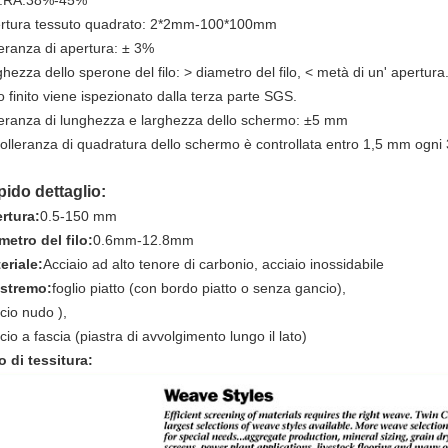
.RA:38%-45%
rtura tessuto quadrato: 2*2mm-100*100mm
leranza di apertura: ± 3%
ghezza dello sperone del filo: > diametro del filo, < metà di un' apertura
ilo finito viene ispezionato dalla terza parte SGS.
leranza di lunghezza e larghezza dello schermo: ±5 mm
tolleranza di quadratura dello schermo è controllata entro 1,5 mm ogn
ido dettaglio:
rtura:
0.5-150 mm
metro del filo:
0.6mm-12.8mm
eriale:
Acciaio ad alto tenore di carbonio, acciaio inossidabile
estremo:
foglio piatto (con bordo piatto o senza gancio),
cio nudo ),
cio a fascia (piastra di avvolgimento lungo il lato)
o di tessitura: